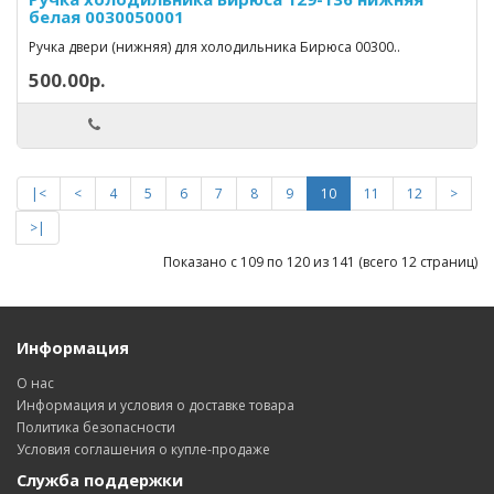
белая 0030050001
Ручка двери (нижняя) для холодильника Бирюса 00300..
500.00р.
|<
<
4
5
6
7
8
9
10
11
12
>
>|
Показано с 109 по 120 из 141 (всего 12 страниц)
Информация
О нас
Информация и условия о доставке товара
Политика безопасности
Условия соглашения о купле-продаже
Служба поддержки