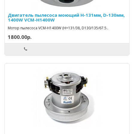
Двигатель пылесоса моющий H-131мм, D-130мм,
1400W VCM-H1400W
Мотор пылесоса VCM-H1400W (H=131/38, D130/135/67.5..
1800.00р.