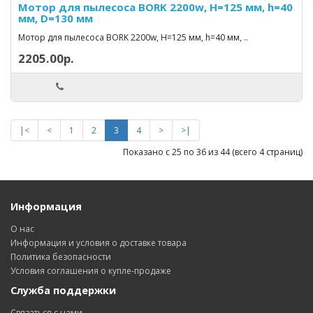
Мотор для пылесоса BORK 2200w, H=125 мм, h=40
мм, D=130 мм
Мотор для пылесоса BORK 2200w, H=125 мм, h=40 мм, ..
2205.00р.
|<
<
1
2
3
4
>
>|
Показано с 25 по 36 из 44 (всего 4 страниц)
Информация
О нас
Информация и условия о доставке товара
Политика безопасности
Условия соглашения о купле-продаже
Служба поддержки
Связаться с нами