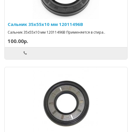
Сальник 35х55х10 мм 12011496B
Сальник 35х55х10 мм 12011496B Применяется в стира..
100.00р.