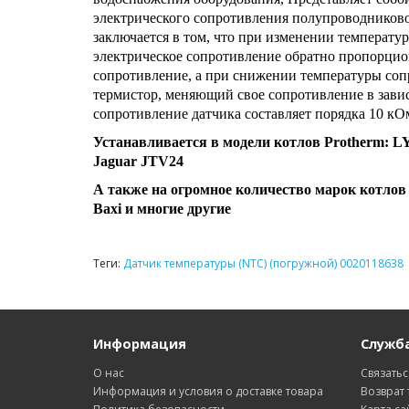
электрического сопротивления полупроводниково
заключается в том, что при изменении температур
электрическое сопротивление обратно пропорци
сопротивление, а при снижении температуры соп
термистор, меняющий свое сопротивление в зави
сопротивление датчика составляет порядка 10 кО
Устанавливается в модели котлов Protherm: 
Jaguar JTV24
А также на огромное количество марок котлов Va
Baxi и многие другие
Теги:
Датчик температуры (NTC) (погружной) 0020118638
Информация
Служб
О нас
Связатьс
Информация и условия о доставке товара
Возврат 