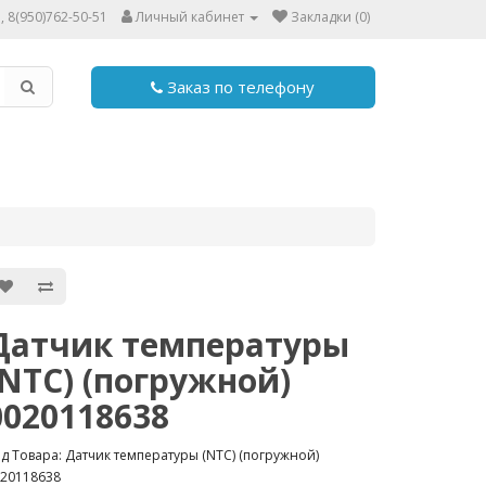
, 8(950)762-50-51
Личный кабинет
Закладки (0)
Заказ по телефону
Датчик температуры
(NTC) (погружной)
0020118638
д Товара: Датчик температуры (NTC) (погружной)
20118638