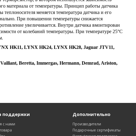
го материала от температуры. Принцип работы датчика
ы теплоносителя меняется температура датчика и его
онально. При повышении температуры снижается
ротивление увеличивается. Внутри датчика вмонтирован
симости от колебаний температуры. При температуре 25°С
м.
LYNX HK11, LYNX HK24, LYNX HK28, Jaguar JTV11,
illant, Beretta, Immergas, Hermann, Demrad, Ariston,
а поддержки
Дополнительно
я с нами
Производители
товара
Подарочные сертификаты