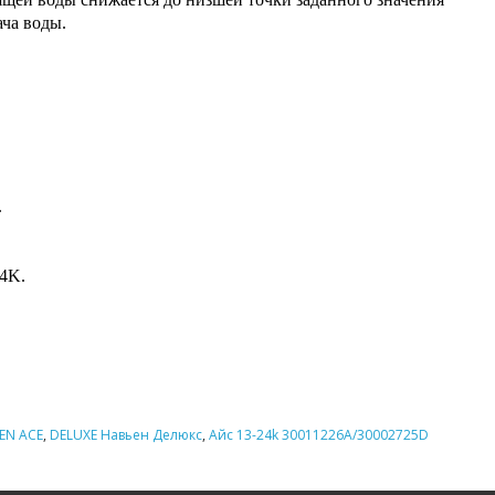
ача воды.
.
24K.
EN ACE
,
DELUXE Навьен Делюкс
,
Айс 13-24k 30011226A/30002725D