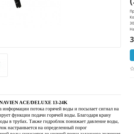
П
Ко
30
На
3
ки NAVIEN ACE/DELUXE 13-24K
ра информации потока горячей воды и посылает сигнал на
лирует функции подачи горячей воды. Благодаря крану
ды в трубах. Также гидроблок понижает давление воды,
лок настраивается на определенный порог
ящей воды снижается до низшей точки заданного значения