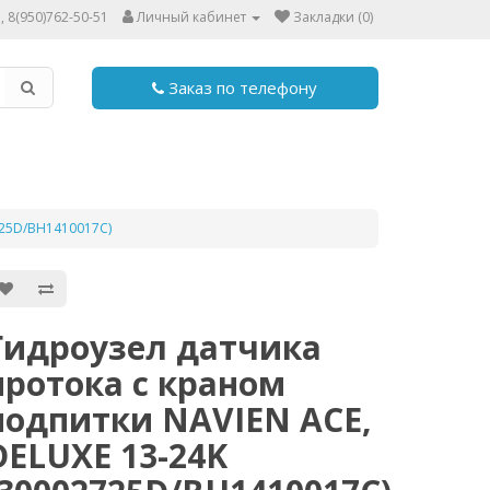
, 8(950)762-50-51
Личный кабинет
Закладки (0)
Заказ по телефону
725D/BH1410017C)
Гидроузел датчика
протока с краном
подпитки NAVIEN ACE,
DELUXE 13-24K