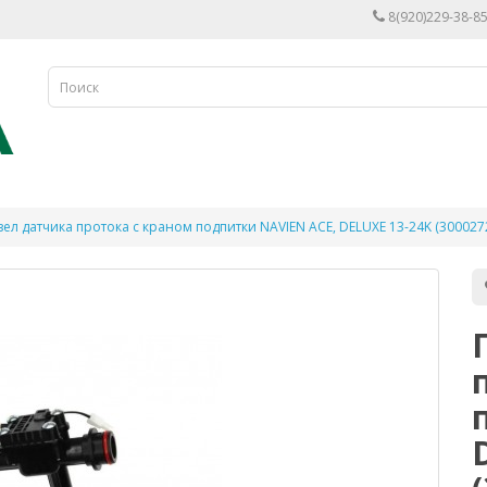
8(920)229-38-85
ел датчика протока с краном подпитки NAVIEN ACE, DELUXE 13-24K (30002