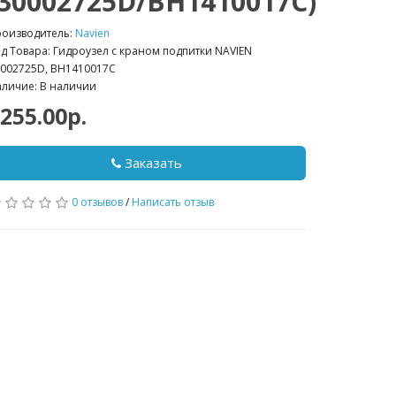
(30002725D/BH1410017C)
роизводитель:
Navien
д Товара: Гидроузел с краном подпитки NAVIEN
002725D, BH1410017C
личие: В наличии
255.00р.
Заказать
0 отзывов
/
Написать отзыв