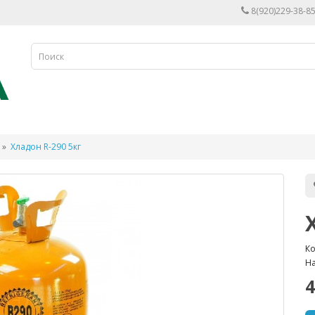
8(920)229-38-85
Хладон R-290 5кг
Ко
На
4