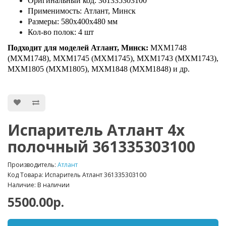
Оригинальный код: 361335303100
Применимость: Атлант, Минск
Размеры: 580х400х480 мм
Кол-во полок: 4 шт
Подходит для моделей Атлант, Минск:
МХМ1748
(MXM1748), МХМ1745 (MXM1745), МХМ1743 (MXM1743),
МХМ1805 (MXM1805), МХМ1848 (MXM1848) и др.
Испаритель Атлант 4х
полочный 361335303100
Производитель:
Атлант
Код Товара: Испаритель Атлант 361335303100
Наличие: В наличии
5500.00р.