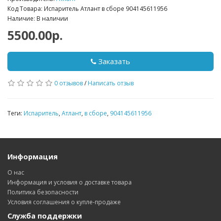
Код Товара: Испаритель Атлант в сборе 904145611956
Наличие: В наличии
5500.00р.
Заказать
0 отзывов
/
Написать отзыв
Теги:
Испаритель
,
Атлант
,
в сборе
,
904145611956
Информация
О нас
Информация и условия о доставке товара
Политика безопасности
Условия соглашения о купле-продаже
Служба поддержки