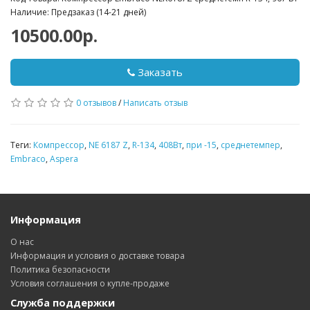
Наличие: Предзаказ (14-21 дней)
10500.00р.
Заказать
0 отзывов
/
Написать отзыв
Теги:
Компрессор
,
NE 6187 Z
,
R-134
,
408Вт
,
при -15
,
среднетемпер
,
Embraco
,
Aspera
Информация
О нас
Информация и условия о доставке товара
Политика безопасности
Условия соглашения о купле-продаже
Служба поддержки