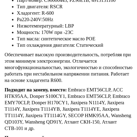
Парт-номер: C90000443, PZ90E1B, 4913131100
Тип двигателя: RSCR
Хладогент: R-600
Ра220-240V:50Hz
Низкотемпературный: LBP
Мощность: 170W при -23С
Тип масла: синтетическое масло POE
Тип охлаждения двигателя: Статический
Обеспечивает высокую производительность, потребляя при
этом минимум электроэнергии. Отличается
многофункциональностью, экологичностью и способностью
работать при нестабильном напряжении питания. Работает
на основе хладагента R600.
Подходит на замену, вместо:
Embraco EMT56CLP, ACC
HTK95AA, Donper S100CY1, Embraco EMT56CLP, Embraco
EMY70CLP, Donper H170CY1, Jiaxipera N1114Y, Jiaxipera
T1114Y, Jiaxipera T1114YB, Jiaxipera T1114YE, Jiaxipera
TT1114Y, Jiaxipera TT1114GY, SECOP HMK95AA, Wansheng
QD103Y, Wansheng QD91Y, Атлант СКН-150, Атлант
СТВ-101 и др.