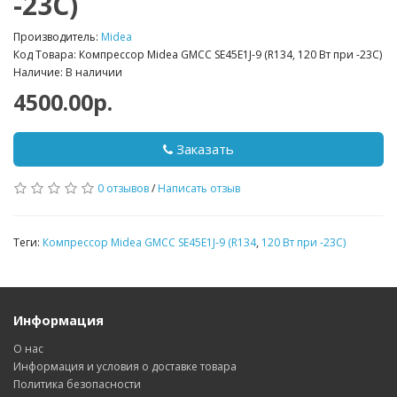
-23С)
Производитель:
Midea
Код Товара: Компрессор Midea GMCC SE45E1J-9 (R134, 120 Вт при -23С)
Наличие: В наличии
4500.00р.
Заказать
0 отзывов
/
Написать отзыв
Теги:
Компрессор Midea GMCC SE45E1J-9 (R134
,
120 Вт при -23С)
Информация
О нас
Информация и условия о доставке товара
Политика безопасности