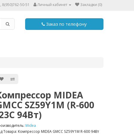
, 8(950)762-50-51
Личный кабинет
Закладки (0)
Заказ по телефону
Компрессор MIDEA
GMCC SZ59Y1M (R-600
-23С 94Вт)
роизводитель:
Midea
д Товара: Компрессор MIDEA GMCC SZ59Y1M R-600 94Вт