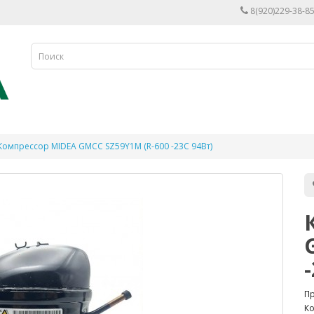
8(920)229-38-85
Компрессор MIDEA GMCC SZ59Y1M (R-600 -23С 94Вт)
П
Ко