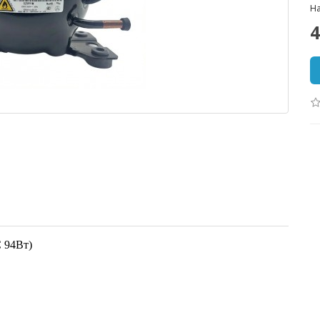
На
4
 94Вт)