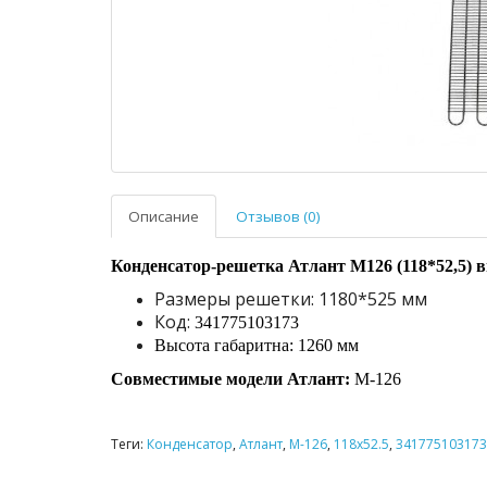
Описание
Отзывов (0)
Конденсатор-решетка Атлант М126 (118*52,5) в
Размеры решетки: 1180*525 мм
Код:
341775103173
Высота габаритна: 1260 мм
Совместимые модели Атлант:
М-126
Теги:
Конденсатор
,
Атлант
,
М-126
,
118х52.5
,
341775103173