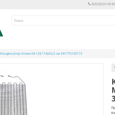
8(920)229-38-85
Конденсатор Атлант М-126 118х52,5 см 341775103173
П
Ко