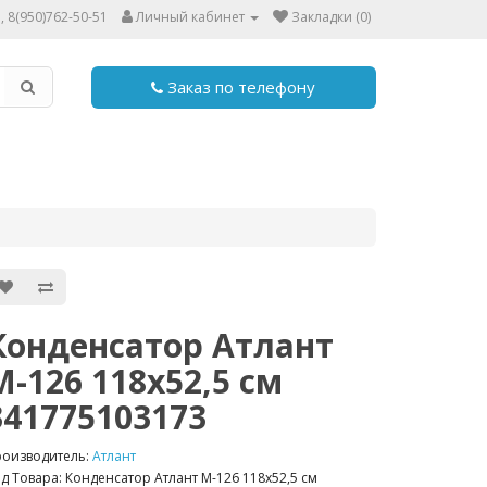
, 8(950)762-50-51
Личный кабинет
Закладки (0)
Заказ по телефону
Конденсатор Атлант
М-126 118х52,5 см
341775103173
роизводитель:
Атлант
д Товара: Конденсатор Атлант М-126 118х52,5 см