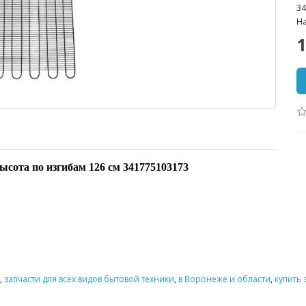
34
На
1
ысота по изгибам 126 см 341775103173
,
запчасти для всех видов бытовой техники
,
в Воронеже и области
,
купить 