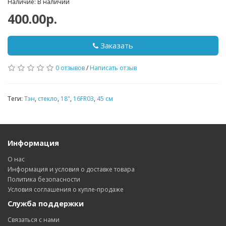
Наличие: В наличии
400.00р.
Заказать
0 отзывов
/
Написать отзыв
Теги:
Тэн
,
стекло
,
18"
,
16FR03
,
45 см
Информация
О нас
Информация и условия о доставке товара
Политика безопасности
Условия соглашения о купле-продаже
Служба поддержки
Связаться с нами