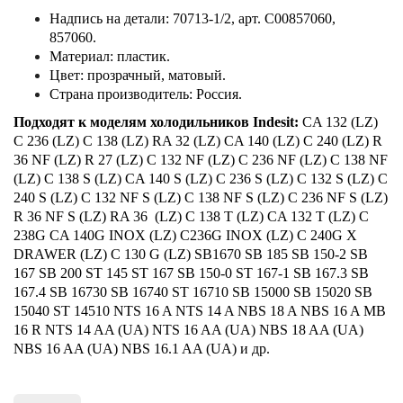
Надпись на детали: 70713-1/2, арт. C00857060,
857060.
Материал: пластик.
Цвет: прозрачный, матовый.
Страна производитель: Россия.
Подходят к моделям холодильников Indesit:
CA 132 (LZ)
C 236 (LZ) C 138 (LZ) RA 32 (LZ) CA 140 (LZ) C 240 (LZ) R
36 NF (LZ) R 27 (LZ) C 132 NF (LZ) C 236 NF (LZ) C 138 NF
(LZ) C 138 S (LZ) CA 140 S (LZ) C 236 S (LZ) C 132 S (LZ) C
240 S (LZ) C 132 NF S (LZ) C 138 NF S (LZ) C 236 NF S (LZ)
R 36 NF S (LZ) RA 36 (LZ) C 138 T (LZ) CA 132 T (LZ) C
238G CA 140G INOX (LZ) C236G INOX (LZ) C 240G X
DRAWER (LZ) C 130 G (LZ) SB1670 SB 185 SB 150-2 SB
167 SB 200 ST 145 ST 167 SB 150-0 ST 167-1 SB 167.3 SB
167.4 SB 16730 SB 16740 ST 16710 SB 15000 SB 15020 SB
15040 ST 14510 NTS 16 A NTS 14 A NBS 18 A NBS 16 A MB
16 R NTS 14 AA (UA) NTS 16 AA (UA) NBS 18 AA (UA)
NBS 16 AA (UA) NBS 16.1 AA (UA) и др.