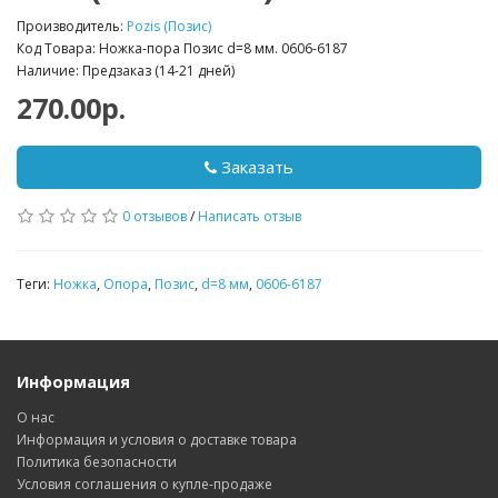
Производитель:
Pozis (Позис)
Код Товара: Ножка-пора Позис d=8 мм. 0606-6187
Наличие: Предзаказ (14-21 дней)
270.00р.
Заказать
0 отзывов
/
Написать отзыв
Теги:
Ножка
,
Опора
,
Позис
,
d=8 мм
,
0606-6187
Информация
О нас
Информация и условия о доставке товара
Политика безопасности
Условия соглашения о купле-продаже