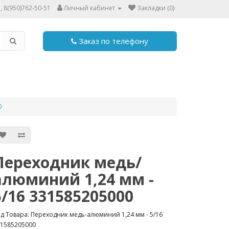
, 8(950)762-50-51
Личный кабинет
Закладки (0)
Заказ по телефону
0
Переходник медь/
алюминий 1,24 мм -
5/16 331585205000
д Товара: Переходник медь-алюминий 1,24 мм - 5/16
1585205000