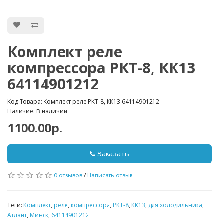
Комплект реле
компрессора РКТ-8, КК13
64114901212
Код Товара: Комплект реле РКТ-8, КК13 64114901212
Наличие: В наличии
1100.00р.
Заказать
0 отзывов
/
Написать отзыв
Теги:
Комплект
,
реле
,
компрессора
,
РКТ-8
,
КК13
,
для холодильника
,
Атлант
,
Минск
,
64114901212