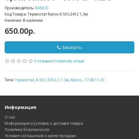
Производитель:
RANCO
Код Товара: Термостат Ranco К-50 L3412 1,3м
Наличие: В наличии
650.00р.
Заказать
0 отзывов
/
Написать отзыв
Теги:
Термостат
,
К-50
,
L3412
,
L 1.3м
,
Ranco
,
-17.8С/-1.2С
Информация
О нас
Информация и условия о доставке товара
Политика безопасности
Условия соглашения о купле-продаже