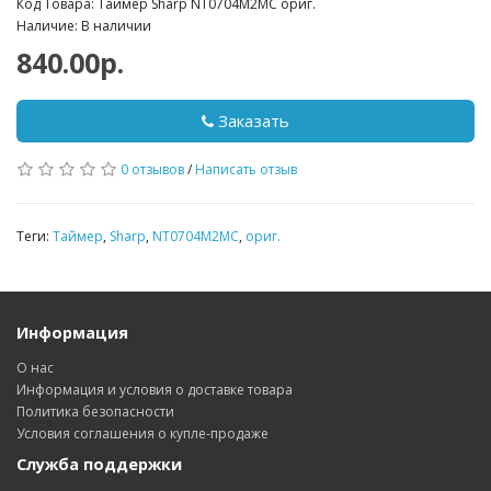
Код Товара: Таймер Sharp NT0704M2MC ориг.
Наличие: В наличии
840.00р.
Заказать
0 отзывов
/
Написать отзыв
Теги:
Таймер
,
Sharp
,
NT0704M2MC
,
ориг.
Информация
О нас
Информация и условия о доставке товара
Политика безопасности
Условия соглашения о купле-продаже
Служба поддержки