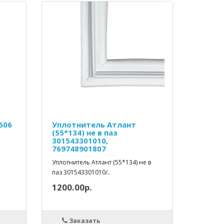
506
Уплотнитель Атлант
(55*134) не в паз
301543301010,
769748901807
Уплотнитель Атлант (55*134) не в
паз 301543301010/..
1200.00р.
Заказать