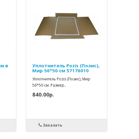
см в
Уплотнитель Pozis (Позис),
Мир 56*50 см 57176010
G
Уплотнитель Pozis (Позис), Мир
56*50 см. Размер..
840.00р.
Заказать