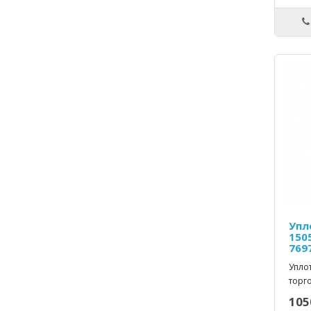
Упл
150
769
Упло
торго
105