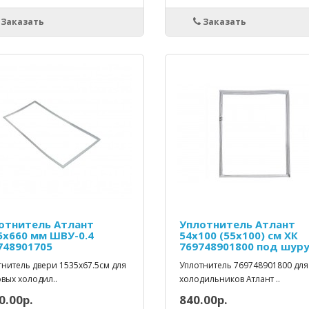
Заказать
Заказать
отнитель Атлант
Уплотнитель Атлант
5х660 мм ШВУ-0.4
54х100 (55x100) см ХК
748901705
769748901800 под шур
тнитель двери 1535x67.5см для
Уплотнитель 769748901800 для
вых холодил..
холодильников Aтлант ..
0.00р.
840.00р.