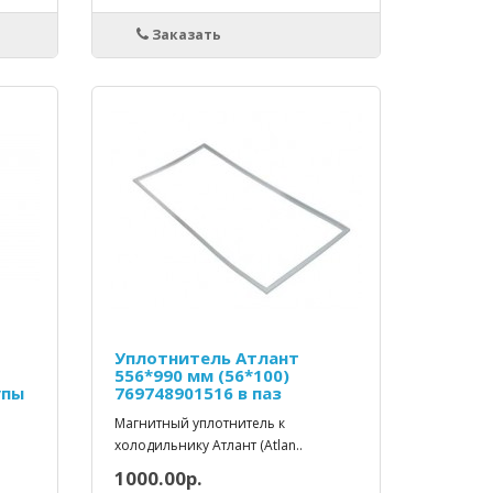
Заказать
Уплотнитель Атлант
556*990 мм (56*100)
упы
769748901516 в паз
Магнитный уплотнитель к
холодильнику Атлант (Atlan..
1000.00р.