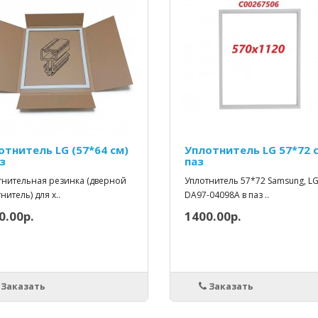
отнитель LG (57*64 см)
Уплотнитель LG 57*72 
з
паз
тнительная резинка (дверной
Уплотнитель 57*72 Samsung, L
нитель) для х..
DA97-04098A в паз ..
0.00р.
1400.00р.
Заказать
Заказать