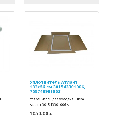
Уплотнитель Атлант
133х56 см 301543301006,
769748901803
и
Уплотнитель для холодильника
Атлант 301543301006 /..
1050.00р.