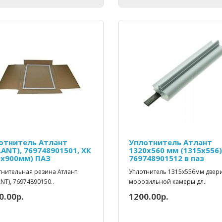
отнитель Атлант
Уплотнитель Атлант
LANT), 769748901501, ХК
1320х560 мм (1315х556)
0x900мм) ПАЗ
769748901512 в паз
тнительная резина Атлант
Уплотнитель 1315х556мм двер
NT), 76974890150..
морозильной камеры дл..
0.00р.
1200.00р.