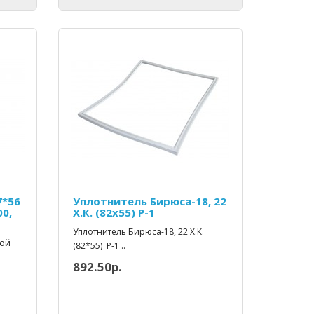
7*56
Уплотнитель Бирюса-18, 22
00,
Х.К. (82x55) Р-1
Уплотнитель Бирюса-18, 22 Х.К.
ной
(82*55) Р-1 ..
892.50р.