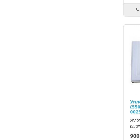
Упл
(550
002
Упло
(550*
900