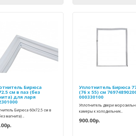
отнитель Бирюса
Уплотнитель Бирюса 7
2.5 см в паз (без
(76 x 55) см 7697489020
нита) для ларя
000330100
2301000
Уплотнитель двери морозиль
нитель Бирюса 60х72.5 см в
камеры к холодильник..
без магнита) ..
900.00р.
.00р.