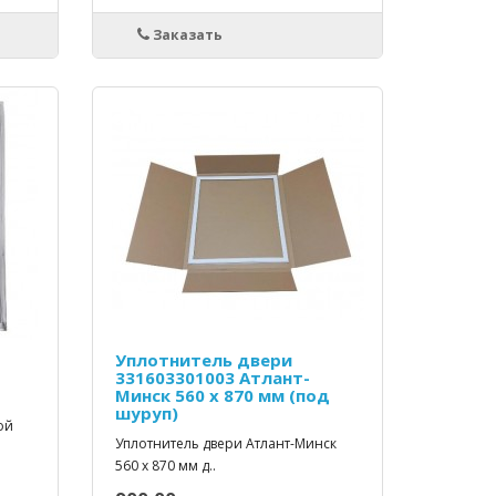
Заказать
Уплотнитель двери
331603301003 Атлант-
Минск 560 х 870 мм (под
шуруп)
ой
Уплотнитель двери Атлант-Минск
560 х 870 мм д..