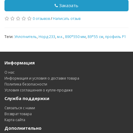
Заказать
0 отзывов
/
Написать отзыв
Теги:
Уплотнитель
,
Норд 233
,
м.к.
,
890*550 мм
,
89*55 см
,
профиль P1
Информация
О нас
Информация и условия о доставке товара
Политика безопасности
Условия соглашения о купле-продаже
Служба поддержки
Связаться с нами
Возврат товара
Карта сайта
Дополнительно