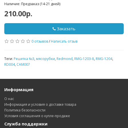
Наличие: Предзаказ (14-21 дней)
210.00р.
Заказать
0 отзывов
/
Написать отзыв
Теги:
Решетка №3
,
мясорубки
,
Redmond
,
RMG-1203-8
,
RMG-1204
,
RD004
,
CAM007
Информация
О нас
Информация и условия о доставке товара
Политика безопасности
Условия соглашения о купле-продаже
Служба поддержки