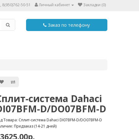
, 8(950)762-50-51
Личный кабинет
Закладки (0)
Заказ по телефону
Сплит-система Dahaci
DI07BFM-D/DO07BFM-D
д Товара: Сплит-система Dahaci DI07BFM-D/DO07BFM-D
личие: Предзаказ (14-21 дней)
3625.00р.