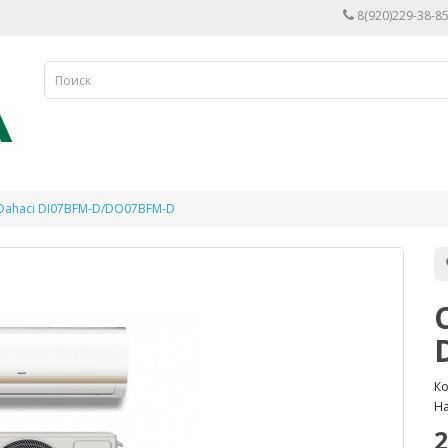
8(920)229-38-85
 Dahaci DI07BFM-D/DO07BFM-D
Ко
На
2