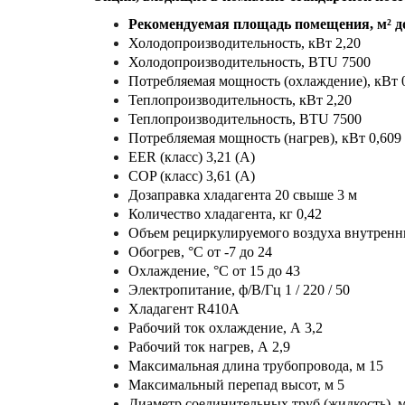
Рекомендуемая площадь помещения, м² д
Холодопроизводительность, кВт 2,20
Холодопроизводительность, BTU 7500
Потребляемая мощность (охлаждение), кВт 
Теплопроизводительность, кВт 2,20
Теплопроизводительность, BTU 7500
Потребляемая мощность (нагрев), кВт 0,609
EER (класс) 3,21 (A)
COP (класс) 3,61 (A)
Дозаправка хладагента 20 свыше 3 м
Количество хладагента, кг 0,42
Объем рециркулируемого воздуха внутренний
Обогрев, °С от -7 до 24
Охлаждение, °С от 15 до 43
Электропитание, ф/В/Гц 1 / 220 / 50
Хладагент R410A
Рабочий ток охлаждение, А 3,2
Рабочий ток нагрев, А 2,9
Максимальная длина трубопровода, м 15
Максимальный перепад высот, м 5
Диаметр соединительных труб (жидкость), м