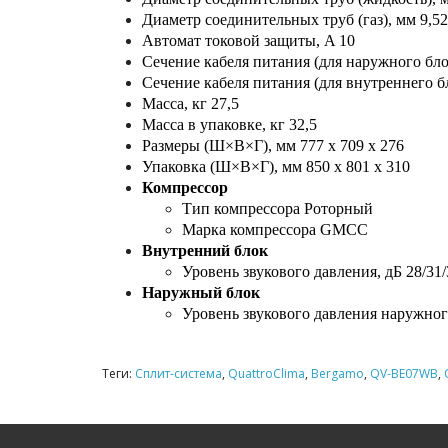
Диаметр соединительных труб (газ), мм 9,52
Автомат токовой защиты, A 10
Сечение кабеля питания (для наружного блок
Сечение кабеля питания (для внутреннего бл
Масса, кг 27,5
Масса в упаковке, кг 32,5
Размеры (Ш×В×Г), мм 777 x 709 x 276
Упаковка (Ш×В×Г), мм 850 x 801 x 310
Компрессор
Тип компрессора Роторный
Марка компрессора GMCC
Внутренний блок
Уровень звукового давления, дБ 28/31/
Наружный блок
Уровень звукового давления наружного
Теги:
Сплит-система
,
QuattroClima
,
Bergamo
,
QV-BE07WB
,