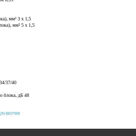
а), мм² 3 х 1,5
ока), мм² 5 х 1,5
34/37/40
 блока, дБ 48
QN-BE07WB