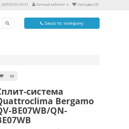
, 8(950)762-50-51
Личный кабинет
Закладки (0)
Заказ по телефону
Сплит-система
Quattroclima Bergamo
QV-BE07WB/QN-
BE07WB