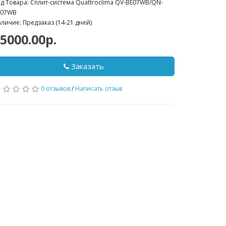
д Товара: Сплит-система Quattroclima QV-BE07WB/QN-
E07WB
личие: Предзаказ (14-21 дней)
5000.00р.
Заказать
0 отзывов
/
Написать отзыв