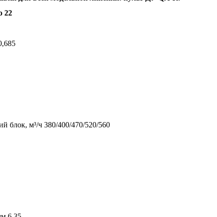
о 22
0,685
 блок, м³/ч 380/400/470/520/560
м 6,35