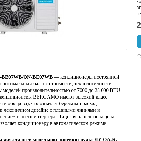
Ко
B
На
2
 QV-BE07WB/QN-BE07WB
— кондиционеры постоянной
ю оптимальный баланс стоимости, технологичности
 моделей производительностью от 7000 до 28 000 BTU.
ру кондиционеры BERGAMO имеют высокий класс
и обогрева), что означает бережный расход
 в лаконичном дизайне с плавными линиями и
нением вашего интерьера. Лицевая панель оснащена
зволяет кондиционеру в автоматическом режиме
авки для всей модельной линейки: пульт ДУ QA-R.