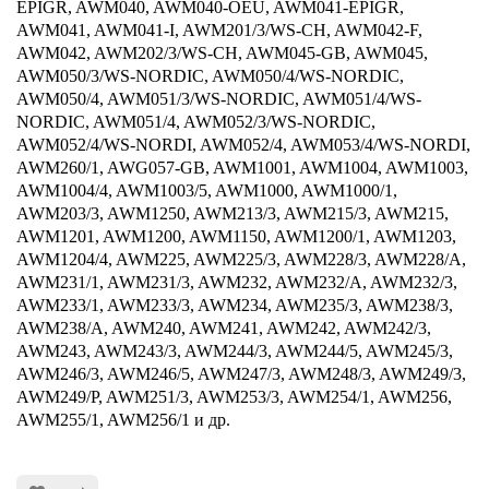
EPIGR, AWM040, AWM040-OEU, AWM041-EPIGR,
AWM041, AWM041-I, AWM201/3/WS-CH, AWM042-F,
AWM042, AWM202/3/WS-CH, AWM045-GB, AWM045,
AWM050/3/WS-NORDIC, AWM050/4/WS-NORDIC,
AWM050/4, AWM051/3/WS-NORDIC, AWM051/4/WS-
NORDIC, AWM051/4, AWM052/3/WS-NORDIC,
AWM052/4/WS-NORDI, AWM052/4, AWM053/4/WS-NORDI,
AWM260/1, AWG057-GB, AWM1001, AWM1004, AWM1003,
AWM1004/4, AWM1003/5, AWM1000, AWM1000/1,
AWM203/3, AWM1250, AWM213/3, AWM215/3, AWM215,
AWM1201, AWM1200, AWM1150, AWM1200/1, AWM1203,
AWM1204/4, AWM225, AWM225/3, AWM228/3, AWM228/A,
AWM231/1, AWM231/3, AWM232, AWM232/A, AWM232/3,
AWM233/1, AWM233/3, AWM234, AWM235/3, AWM238/3,
AWM238/A, AWM240, AWM241, AWM242, AWM242/3,
AWM243, AWM243/3, AWM244/3, AWM244/5, AWM245/3,
AWM246/3, AWM246/5, AWM247/3, AWM248/3, AWM249/3,
AWM249/P, AWM251/3, AWM253/3, AWM254/1, AWM256,
AWM255/1, AWM256/1 и др.