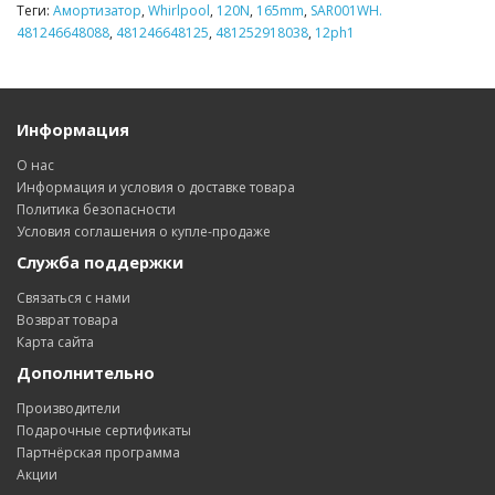
Теги:
Амортизатор
,
Whirlpool
,
120N
,
165mm
,
SAR001WH.
481246648088
,
481246648125
,
481252918038
,
12ph1
Информация
О нас
Информация и условия о доставке товара
Политика безопасности
Условия соглашения о купле-продаже
Служба поддержки
Связаться с нами
Возврат товара
Карта сайта
Дополнительно
Производители
Подарочные сертификаты
Партнёрская программа
Акции