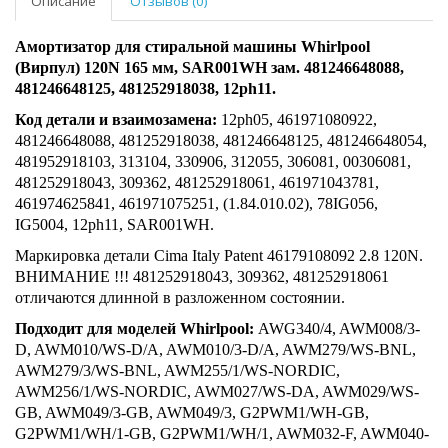
Описание
Отзывов (0)
Амортизатор для стиральной машины Whirlpool
(Вирпул) 120N 165 мм, SAR001WH зам. 481246648088,
481246648125, 481252918038, 12ph11.
Код детали и взаимозамена:
12ph05,
461971080922,
481246648088, 481252918038, 481246648125, 481246648054,
481952918103, 313104, 330906, 312055, 306081, 00306081,
481252918043, 309362, 481252918061, 461971043781,
461974625841, 461971075251, (1.84.010.02), 78IG056,
IG5004, 12ph11, SAR001WH.
Маркировка детали Cima Italy Patent 46179108092 2.8 120N.
ВНИМАНИЕ !!! 481252918043, 309362, 481252918061
отличаются длинной в разложенном состоянии.
Подходит для моделей
Whirlpool:
AWG340/4, AWM008/3-
D, AWM010/WS-D/A, AWM010/3-D/A, AWM279/WS-BNL,
AWM279/3/WS-BNL, AWM255/1/WS-NORDIC,
AWM256/1/WS-NORDIC, AWM027/WS-DA, AWM029/WS-
GB, AWM049/3-GB, AWM049/3, G2PWM1/WH-GB,
G2PWM1/WH/1-GB, G2PWM1/WH/1, AWM032-F, AWM040-