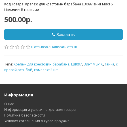
Код Товара: Крепеж для крестовин барабана EBI097 винт М8х16
Наличие: В наличии
500.00р.
Заказать
0 отзывов
/
Написать отзыв
Теги:
Крепеж для крестовин барабана
,
EBI097
,
Винт М8х16
,
гайка
,
с
правой резьбой
,
комплект 3 шт
Информация
О нас
Информация и условия о доставке товара
Политика безопасности
Условия соглашения о купле-продаже