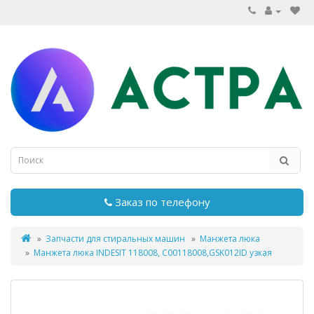
Заказ по телефону
Запчасти для стиральных машин
Манжета люка
Манжета люка INDESIT 118008, C00118008,GSK012ID узкая