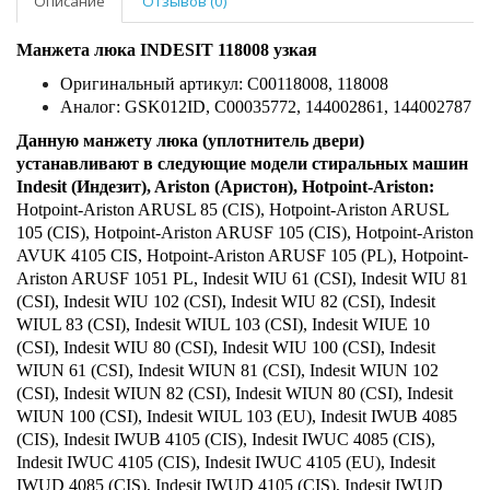
Описание
Отзывов (0)
Манжета люка INDESIT 118008 узкая
Оригинальный артикул: С00118008, 118008
Аналог: GSK012ID, C00035772, 144002861, 144002787
Данную манжету люка (уплотнитель двери)
устанавливают в следующие модели стиральных машин
Indesit (Индезит), Ariston (Аристон), Hotpoint-Ariston:
Hotpoint-Ariston ARUSL 85 (CIS), Hotpoint-Ariston ARUSL
105 (CIS), Hotpoint-Ariston ARUSF 105 (CIS), Hotpoint-Ariston
AVUK 4105 CIS, Hotpoint-Ariston ARUSF 105 (PL), Hotpoint-
Ariston ARUSF 1051 PL, Indesit WIU 61 (CSI), Indesit WIU 81
(CSI), Indesit WIU 102 (CSI), Indesit WIU 82 (CSI), Indesit
WIUL 83 (CSI), Indesit WIUL 103 (CSI), Indesit WIUE 10
(CSI), Indesit WIU 80 (CSI), Indesit WIU 100 (CSI), Indesit
WIUN 61 (CSI), Indesit WIUN 81 (CSI), Indesit WIUN 102
(CSI), Indesit WIUN 82 (CSI), Indesit WIUN 80 (CSI), Indesit
WIUN 100 (CSI), Indesit WIUL 103 (EU), Indesit IWUB 4085
(CIS), Indesit IWUB 4105 (CIS), Indesit IWUC 4085 (CIS),
Indesit IWUC 4105 (CIS), Indesit IWUC 4105 (EU), Indesit
IWUD 4085 (CIS), Indesit IWUD 4105 (CIS), Indesit IWUD