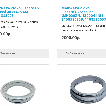
жета люка Electrolux,
Манжета люка
ussi 4071425344,
Electrolux/Zanussi
1388005
GSK020ZN, 1320041153,
1108510809, 1108510007
та люка Electrolux, Zanussi
Манжета люка 1320041153 для
25344, 40713..
стиральных машин Elect..
0.00р.
2000.00р.
Заказать
Заказать