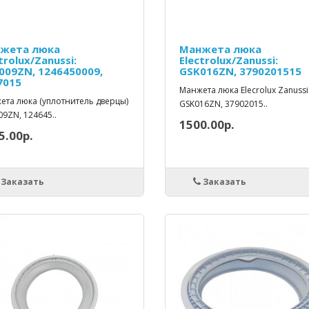
жета люка
Манжета люка
trolux/Zanussi:
Electrolux/Zanussi:
009ZN, 1246450009,
GSK016ZN, 3790201515
7015
Манжета люка Elecrolux Zanussi
ета люка (уплотнитель дверцы)
GSK016ZN, 37902015..
9ZN, 124645..
1500.00р.
5.00р.
Заказать
Заказать