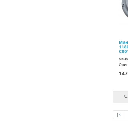
Ман
118
C00
Манже
Ориг
147
|<