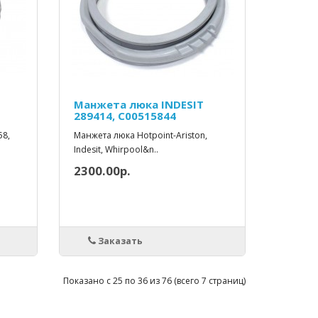
Манжета люка INDESIT
289414, C00515844
58,
Манжета люка Hotpoint-Ariston,
Indesit, Whirpool&n..
2300.00р.
Заказать
Показано с 25 по 36 из 76 (всего 7 страниц)