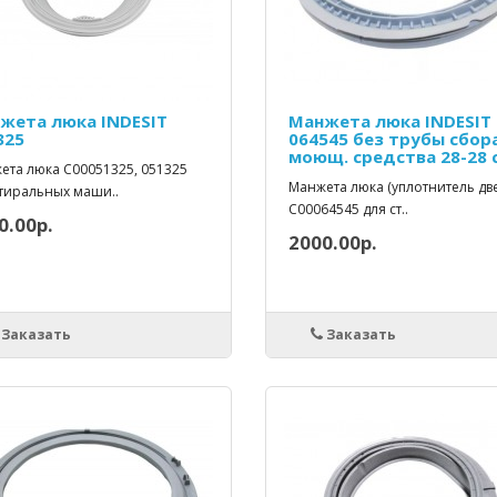
жета люка INDESIT
Манжета люка INDESIT
325
064545 без трубы сбор
моющ. средства 28-28 
ета люка C00051325, 051325
Манжета люка (уплотнитель дв
стиральных маши..
C00064545 для ст..
0.00р.
2000.00р.
Заказать
Заказать