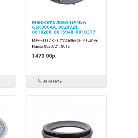
Манжета люка HANSA
GSK000AA, 8020721,
8018288, 8015948, 8010377
:
Манжета люка стиральной машины
Hansa 8020721, 8018..
1470.00р.
Заказать