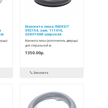
Манжета люка INDESIT
а
092154, зам. 111416,
см
GSK010AR широкая
ерцы)
Манжета люка (уплотнитель дверцы)
для стиральной м..
1350.00р.
Заказать