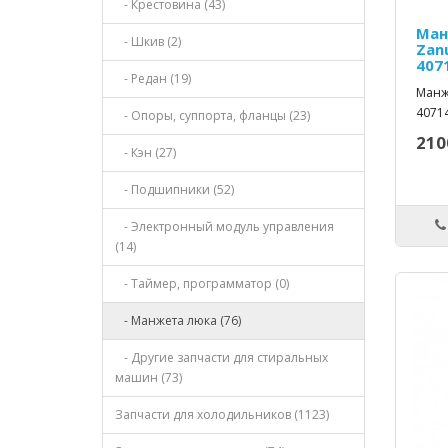
- Крестовина (43)
Ман
- Шкив (2)
Zan
407
- Редан (19)
Манже
40714
- Опоры, суппорта, фланцы (23)
210
- Кэн (27)
- Подшипники (52)
- Электронный модуль управления
(14)
- Таймер, программатор (0)
- Манжета люка (76)
- Другие запчасти для стиральных
машин (73)
Запчасти для холодильников (1123)