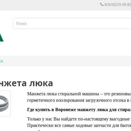
8(920)229-38-85
ка
нжета люка
Манжета люка стиральной машины – это резиновый
герметичного изолирования загрузочного отсека в 
Где купить в Воронеже манжету люка для сти
Только у нас Вы найдете по-настоящему выгодные 
Практически все самые ходовые запчасти для бытов