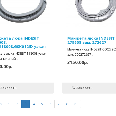
жета люка INDESIT
Манжета люка INDESIT
008,
279658 зам. 272627
118008,GSK012ID узкая
Манжета люка INDESIT C002796
та люка INDESIT 118008 узкая
зам. C00272627 ..
инальный ..
3150.00р.
0.00р.
Заказать
Заказать
<
1
2
3
4
5
6
7
>
>|