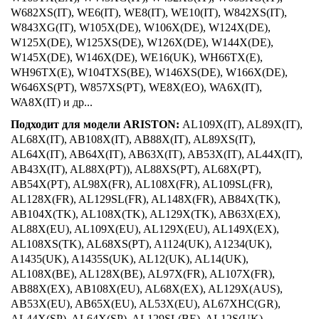
W682XS(IT), WE6(IT), WE8(IT), WE10(IT), W842XS(IT),
W843XG(IT), W105X(DE), W106X(DE), W124X(DE),
W125X(DE), W125XS(DE), W126X(DE), W144X(DE),
W145X(DE), W146X(DE), WE16(UK), WH66TX(E),
WH96TX(E), W104TXS(BE), W146XS(DE), W166X(DE),
W646XS(PT), W857XS(PT), WE8X(EO), WA6X(IT),
WA8X(IT) и др...
Подходит для модели ARISTON:
AL109X(IT), AL89X(IT),
AL68X(IT), AB108X(IT), AB88X(IT), AL89XS(IT),
AL64X(IT), AB64X(IT), AB63X(IT), AB53X(IT), AL44X(IT),
AB43X(IT), AL88X(PT)), AL88XS(PT), AL68X(PT),
AB54X(PT), AL98X(FR), AL108X(FR), AL109SL(FR),
AL128X(FR), AL129SL(FR), AL148X(FR), AB84X(TK),
AB104X(TK), AL108X(TK), AL129X(TK), AB63X(EX),
AL88X(EU), AL109X(EU), AL129X(EU), AL149X(EX),
AL108XS(TK), AL68XS(PT), A1124(UK), A1234(UK),
A1435(UK), A1435S(UK), AL12(UK), AL14(UK),
AL108X(BE), AL128X(BE), AL97X(FR), AL107X(FR),
AB88X(EX), AB108X(EU), AL68X(EX), AL129X(AUS),
AB53X(EU), AB65X(EU), AL53X(EU), AL67XHC(GR),
AL44X(SP), AL64X(SP), AL129SL(BE), AL12S(UK),