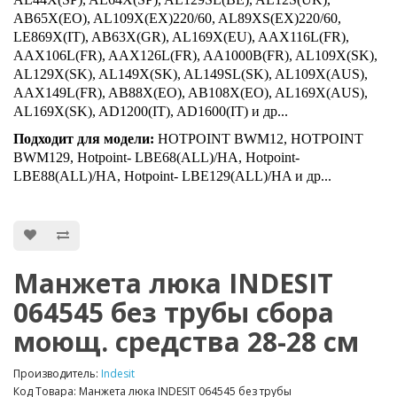
AB65X(EO), AL109X(EX)220/60, AL89XS(EX)220/60,
LE869X(IT), AB63X(GR), AL169X(EU), AAX116L(FR),
AAX106L(FR), AAX126L(FR), AA1000B(FR), AL109X(SK),
AL129X(SK), AL149X(SK), AL149SL(SK), AL109X(AUS),
AAX149L(FR), AB88X(EO), AB108X(EO), AL169X(AUS),
AL169X(SK), AD1200(IT), AD1600(IT) и др...
Подходит для модели:
HOTPOINT BWM12, HOTPOINT
BWM129, Hotpoint- LBE68(ALL)/HA, Hotpoint-
LBE88(ALL)/HA, Hotpoint- LBE129(ALL)/HA и др...
Манжета люка INDESIT
064545 без трубы сбора
моющ. средства 28-28 см
Производитель:
Indesit
Код Товара: Манжета люка INDESIT 064545 без трубы