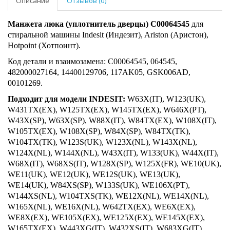
Описание
Отзывов (0)
Манжета люка (уплотнитель дверцы) C00064545
для
стиральной машины Indesit (Индезит), Ariston (Аристон),
Hotpoint (Хотпоинт).
Код детали и взаимозамена:
C00064545, 064545,
482000027164, 14400129706, 117AK05, GSK006AD,
00101269.
Подходит для модели INDESIT:
W63X(IT), W123(UK),
W431TX(EX), W125TX(EX), W145TX(EX), W646X(PT),
W43X(SP), W63X(SP), W88X(IT), W84TX(EX), W108X(IT),
W105TX(EX), W108X(SP), W84X(SP), W84TX(TK),
W104TX(TK), W123S(UK), W123X(NL), W143X(NL),
W124X(NL), W144X(NL), W43X(IT), W133(UK), W44X(IT),
W68X(IT), W68XS(IT), W128X(SP), W125X(FR), WE10(UK),
WE11(UK), WE12(UK), WE12S(UK), WE13(UK),
WE14(UK), W84XS(SP), W133S(UK), WE106X(PT),
W144XS(NL), W104TXS(TK), WE12X(NL), WE14X(NL),
W165X(NL), WE16X(NL), W642TX(EX), WE6X(EX),
WE8X(EX), WE105X(EX), WE125X(EX), WE145X(EX),
W165TX(EX), W443XG(IT), W432XS(IT), W683XG(IT),