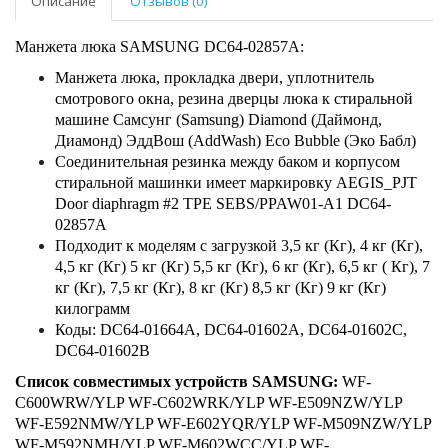
Описание
Отзывов (0)
Манжета люка SAMSUNG DC64-02857A:
Манжета люка, прокладка двери, уплотнитель
смотрового окна, резина дверцы люка к стиральной
машине Самсунг (Samsung) Diamond (Даймонд,
Диамонд) ЭддВош (AddWash) Eco Bubble (Эко Бабл)
Соединительная резинка между баком и корпусом
стиральной машинки имеет маркировку AEGIS_PJT
Door diaphragm #2 TPE SEBS/PPAW01-A1 DC64-
02857A
Подходит к моделям с загрузкой 3,5 кг (Кг), 4 кг (Кг),
4,5 кг (Кг) 5 кг (Кг) 5,5 кг (Кг), 6 кг (Кг), 6,5 кг ( Кг), 7
кг (Кг), 7,5 кг (Кг), 8 кг (Кг) 8,5 кг (Кг) 9 кг (Кг)
килограмм
Коды: DC64-01664A, DC64-01602A, DC64-01602С,
DC64-01602B
Список совместимых устройств SAMSUNG:
WF-
C600WRW/YLP WF-C602WRK/YLP WF-E509NZW/YLP
WF-E592NMW/YLP WF-E602YQR/YLP WF-M509NZW/YLP
WF-M592NMH/YLP WF-M602WCC/YLP WF-