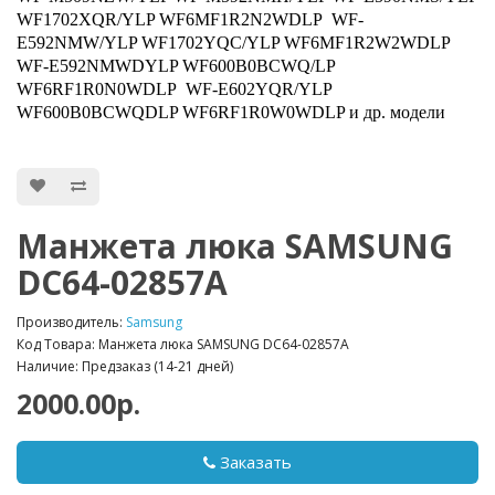
WF1702XQR/YLP WF6MF1R2N2WDLP WF-
E592NMW/YLP WF1702YQC/YLP WF6MF1R2W2WDLP
WF-E592NMWDYLP WF600B0BCWQ/LP
WF6RF1R0N0WDLP WF-E602YQR/YLP
WF600B0BCWQDLP WF6RF1R0W0WDLP и др. модели
Манжета люка SAMSUNG
DC64-02857A
Производитель:
Samsung
Код Товара: Манжета люка SAMSUNG DC64-02857A
Наличие: Предзаказ (14-21 дней)
2000.00р.
Заказать