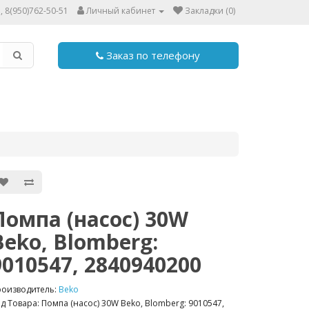
, 8(950)762-50-51
Личный кабинет
Закладки (0)
Заказ по телефону
Помпа (насос) 30W
Beko, Blomberg:
9010547, 2840940200
роизводитель:
Beko
д Товара: Помпа (насос) 30W Beko, Blomberg: 9010547,