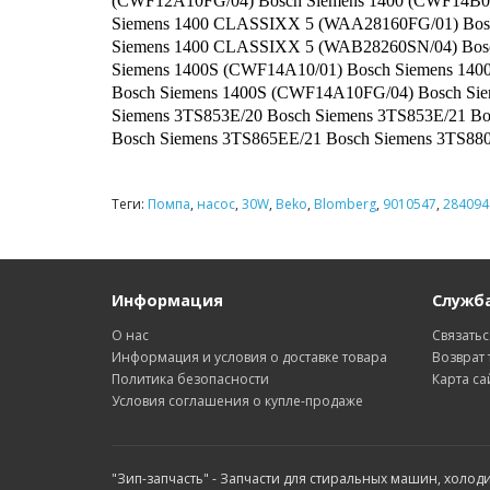
(CWF12A10FG/04) Bosch Siemens 1400 (CWF14B0
Siemens 1400 CLASSIXX 5 (WAA28160FG/01) Bos
Siemens 1400 CLASSIXX 5 (WAB28260SN/04) Bos
Siemens 1400S (CWF14A10/01) Bosch Siemens 14
Bosch Siemens 1400S (CWF14A10FG/04) Bosch Si
Siemens 3TS853E/20 Bosch Siemens 3TS853E/21 B
Bosch Siemens 3TS865EE/21 Bosch Siemens 3TS88
Теги:
Помпа
,
насос
,
30W
,
Beko
,
Blomberg
,
9010547
,
284094
Информация
Служб
О нас
Связатьс
Информация и условия о доставке товара
Возврат 
Политика безопасности
Карта са
Условия соглашения о купле-продаже
"Зип-запчасть" - Запчасти для стиральных машин, холод