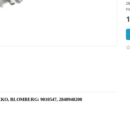
28
На
1
EKO, BLOMBERG: 9010547, 2840940200