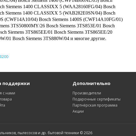
0NL/04) Bosch Siemens 1400 (CWF14B00NL/05) Bosch
ch Siemens 1400 CLASSIXX 5 (WAA28160FG/04) Bosch
ch Siemens 1400 CLASSIXX 5 (WAB282E0SN/04) Bosch
00S (CWF14A10/04) Bosch Siemens 1400S (CWF14A10FG/01)
emens 3TS50800MY/26 Bosch Siemens 3TS853E/01 Bosch
osch Siemens 3TS865EE/01 Bosch Siemens 3TS865EE/20
0W/01 Bosch Siemens 3TS880W/04 и многие другие.
0200
а поддержки
Дополнительно
я с нами
Производители
товара
Подарочные сертификаты
йта
Партнёрская программа
Акции
ильников, пылесосов и др. бытовой техники © 2026