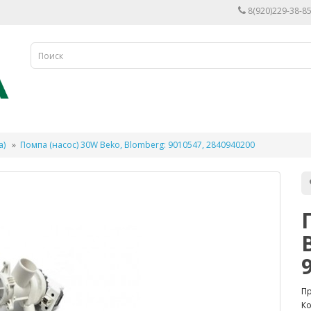
8(920)229-38-85
а)
Помпа (насос) 30W Beko, Blomberg: 9010547, 2840940200
П
Ко