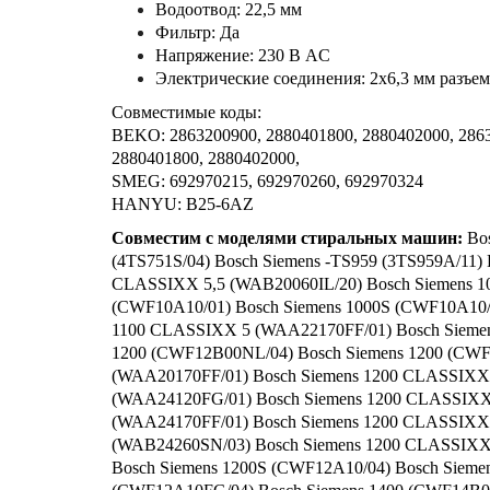
Водоотвод: 22,5 мм
Фильтр: Да
Напряжение: 230 В AC
Электрические соединения: 2x6,3 мм разъем
Совместимые коды:
BEKO: 2863200900, 2880401800, 2880402000, 2863
2880401800, 2880402000,
SMEG: 692970215, 692970260, 692970324
HANYU: B25-6AZ
Совместим с моделями стиральных машин:
Bos
(4TS751S/04) Bosch Siemens -TS959 (3TS959A/11) 
CLASSIXX 5,5 (WAB20060IL/20) Bosch Siemens 1
(CWF10A10/01) Bosch Siemens 1000S (CWF10A10/
1100 CLASSIXX 5 (WAA22170FF/01) Bosch Sieme
1200 (CWF12B00NL/04) Bosch Siemens 1200 (CW
(WAA20170FF/01) Bosch Siemens 1200 CLASSIXX
(WAA24120FG/01) Bosch Siemens 1200 CLASSIXX
(WAA24170FF/01) Bosch Siemens 1200 CLASSIXX
(WAB24260SN/03) Bosch Siemens 1200 CLASSIXX
Bosch Siemens 1200S (CWF12A10/04) Bosch Sieme