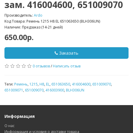
зам. 416004600, 651009070
Производитель:
Ardo
Код Товара: Ремень 1215 H8 EL 651063650 (BLH306UN)
Наличие: Предзаказ (14-21 дней)
650.00р.
Заказать
0 отзывов
/
Написать отзыв
Теги:
Ремень
,
1215
,
H8
,
EL
,
651063650
,
416004600
,
651009070
,
651009071
,
651009070
,
416003900
,
BLH306UN
Информация
О нас
Информация и условия о доставке товара