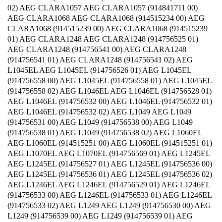
02) AEG CLARA1057 AEG CLARA1057 (914841711 00)
AEG CLARA1068 AEG CLARA1068 (914515234 00) AEG
CLARA1068 (914515239 00) AEG CLARA1068 (914515239
01) AEG CLARA1248 AEG CLARA1248 (914756525 01)
AEG CLARA1248 (914756541 00) AEG CLARA1248
(914756541 01) AEG CLARA1248 (914756541 02) AEG
L1045EL AEG L1045EL (914756526 01) AEG L1045EL
(914756558 00) AEG L1045EL (914756558 01) AEG L1045EL
(914756558 02) AEG L1046EL AEG L1046EL (914756528 01)
AEG L1046EL (914756532 00) AEG L1046EL (914756532 01)
AEG L1046EL (914756532 02) AEG L1049 AEG L1049
(914756531 00) AEG L1049 (914756538 00) AEG L1049
(914756538 01) AEG L1049 (914756538 02) AEG L1060EL
AEG L1060EL (914515251 00) AEG L1060EL (914515251 01)
AEG L1070EL AEG L1070EL (914756569 01) AEG L1245EL
AEG L1245EL (914756527 01) AEG L1245EL (914756536 00)
AEG L1245EL (914756536 01) AEG L1245EL (914756536 02)
AEG L1246EL AEG L1246EL (914756529 01) AEG L1246EL
(914756533 00) AEG L1246EL (914756533 01) AEG L1246EL
(914756533 02) AEG L1249 AEG L1249 (914756530 00) AEG
L1249 (914756539 00) AEG L1249 (914756539 01) AEG