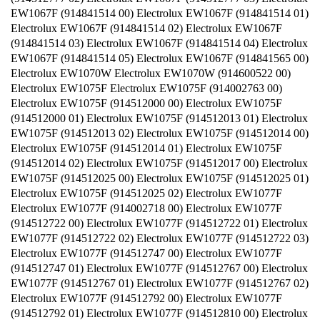
EW1067F (914841514 00) Electrolux EW1067F (914841514 01)
Electrolux EW1067F (914841514 02) Electrolux EW1067F
(914841514 03) Electrolux EW1067F (914841514 04) Electrolux
EW1067F (914841514 05) Electrolux EW1067F (914841565 00)
Electrolux EW1070W Electrolux EW1070W (914600522 00)
Electrolux EW1075F Electrolux EW1075F (914002763 00)
Electrolux EW1075F (914512000 00) Electrolux EW1075F
(914512000 01) Electrolux EW1075F (914512013 01) Electrolux
EW1075F (914512013 02) Electrolux EW1075F (914512014 00)
Electrolux EW1075F (914512014 01) Electrolux EW1075F
(914512014 02) Electrolux EW1075F (914512017 00) Electrolux
EW1075F (914512025 00) Electrolux EW1075F (914512025 01)
Electrolux EW1075F (914512025 02) Electrolux EW1077F
Electrolux EW1077F (914002718 00) Electrolux EW1077F
(914512722 00) Electrolux EW1077F (914512722 01) Electrolux
EW1077F (914512722 02) Electrolux EW1077F (914512722 03)
Electrolux EW1077F (914512747 00) Electrolux EW1077F
(914512747 01) Electrolux EW1077F (914512767 00) Electrolux
EW1077F (914512767 01) Electrolux EW1077F (914512767 02)
Electrolux EW1077F (914512792 00) Electrolux EW1077F
(914512792 01) Electrolux EW1077F (914512810 00) Electrolux