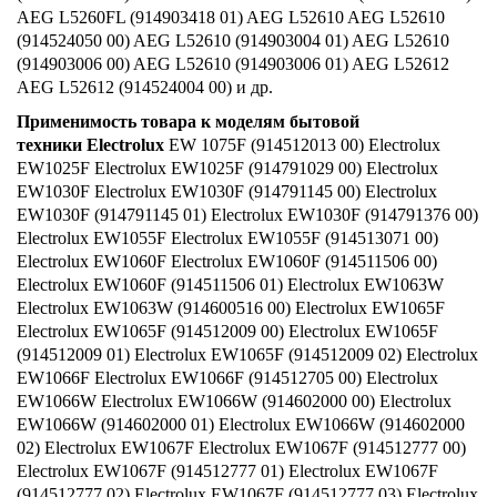
AEG L5260FL (914903418 01) AEG L52610 AEG L52610
(914524050 00) AEG L52610 (914903004 01) AEG L52610
(914903006 00) AEG L52610 (914903006 01) AEG L52612
AEG L52612 (914524004 00) и др.
Применимость товара к моделям бытовой
техники
Electrolux
EW 1075F (914512013 00) Electrolux
EW1025F Electrolux EW1025F (914791029 00) Electrolux
EW1030F Electrolux EW1030F (914791145 00) Electrolux
EW1030F (914791145 01) Electrolux EW1030F (914791376 00)
Electrolux EW1055F Electrolux EW1055F (914513071 00)
Electrolux EW1060F Electrolux EW1060F (914511506 00)
Electrolux EW1060F (914511506 01) Electrolux EW1063W
Electrolux EW1063W (914600516 00) Electrolux EW1065F
Electrolux EW1065F (914512009 00) Electrolux EW1065F
(914512009 01) Electrolux EW1065F (914512009 02) Electrolux
EW1066F Electrolux EW1066F (914512705 00) Electrolux
EW1066W Electrolux EW1066W (914602000 00) Electrolux
EW1066W (914602000 01) Electrolux EW1066W (914602000
02) Electrolux EW1067F Electrolux EW1067F (914512777 00)
Electrolux EW1067F (914512777 01) Electrolux EW1067F
(914512777 02) Electrolux EW1067F (914512777 03) Electrolux