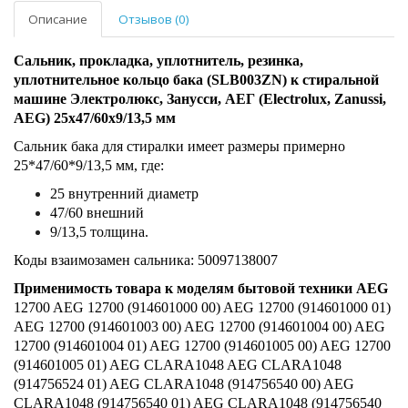
Описание
Отзывов (0)
Сальник, прокладка, уплотнитель, резинка,
уплотнительное кольцо бака (SLB003ZN) к стиральной
машине Электролюкс, Занусси, АЕГ (Electrolux, Zanussi,
AEG) 25x47/60x9/13,5 мм
Сальник бака для стиралки имеет размеры примерно
25*47/60*9/13,5 мм, где:
25 внутренний диаметр
47/60 внешний
9/13,5 толщина.
Коды взаимозамен сальника: 50097138007
Применимость товара к моделям бытовой техники AEG
12700 AEG 12700 (914601000 00) AEG 12700 (914601000 01)
AEG 12700 (914601003 00) AEG 12700 (914601004 00) AEG
12700 (914601004 01) AEG 12700 (914601005 00) AEG 12700
(914601005 01) AEG CLARA1048 AEG CLARA1048
(914756524 01) AEG CLARA1048 (914756540 00) AEG
CLARA1048 (914756540 01) AEG CLARA1048 (914756540