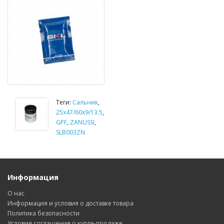
Теги:
Сальник
,
25х47/60х9/13.5
,
GPF
,
ZANUSSI
,
SLB003ZN
Информация
О нас
Информация и условия о доставке товара
Политика безопасности
Условия соглашения о купле-продаже