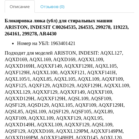
Описание
Отзывов (0)
Блокировка люка (убл) для стиральных машин
ARISTON, INDESIT
C00264535, 264535, 299278, 119223,
264161, 299278, AR4430
Номер на УБЛ: 1963401421
Подходит для моделей ARISTON, INDESIT:
AQXL127,
AQXD169, AQXL169, AQXD169, AQXXL109,
AQXXD169H, AQXXF149, AQXXF129H, AQXL105,
AQXF129H, AQXXL100, AQXXF121, AQXXF141H,
AQXL105/1, AQXL85, AQXL105, AQXL109, AQXF109,
AQXF125, AQXF129, AQXD129, AQXF129H, AQXXL109,
AQXXL129, AQXXF129, AQXXF149, AQXXF169,
AQXXD129H, AQXXF129H, AQSL109, AQSF109,
AQSF129, AQSD129, AQXL105, AQXF109, AQXF129H,
AQSL85, AQSL109, AQSF129, AQSF105, AQXL89,
AQXF109, AQXXL109, AQXXF129, AQXL95,
AQXXD149H, AQXXL109, AQXXF129, AQSL109,
AQSF129, AQXXD169, AQXXL129PM, AQXXF149PM,
AQXXD169PM, AQXXF149HPI, AQXD145, AQXL120,