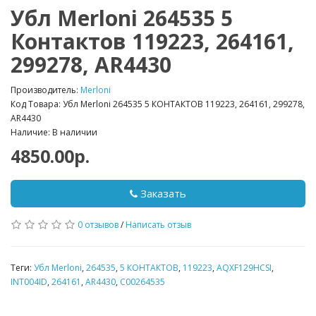
Убл Merloni 264535 5
Контактов 119223, 264161,
299278, AR4430
Производитель:
Merloni
Код Товара: Убл Merloni 264535 5 КОНТАКТОВ 119223, 264161, 299278,
AR4430
Наличие: В наличии
4850.00р.
Заказать
0 отзывов
/
Написать отзыв
Теги:
Убл Merloni
,
264535
,
5 КОНТАКТОВ
,
119223
,
AQXF129HCSI
,
INT004ID
,
264161
,
AR4430
,
C00264535