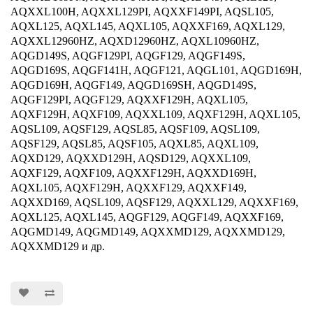
AQXXL100H, AQXXL129PI, AQXXF149PI, AQSL105,
AQXL125, AQXL145, AQXL105, AQXXF169, AQXL129,
AQXXL12960HZ, AQXD12960HZ, AQXL10960HZ,
AQGD149S, AQGF129PI, AQGF129, AQGF149S,
AQGD169S, AQGF141H, AQGF121, AQGL101, AQGD169H,
AQGD169H, AQGF149, AQGD169SH, AQGD149S,
AQGF129PI, AQGF129, AQXXF129H, AQXL105,
AQXF129H, AQXF109, AQXXL109, AQXF129H, AQXL105,
AQSL109, AQSF129, AQSL85, AQSF109, AQSL109,
AQSF129, AQSL85, AQSF105, AQXL85, AQXL109,
AQXD129, AQXXD129H, AQSD129, AQXXL109,
AQXF129, AQXF109, AQXXF129H, AQXXD169H,
AQXL105, AQXF129H, AQXXF129, AQXXF149,
AQXXD169, AQSL109, AQSF129, AQXXL129, AQXXF169,
AQXL125, AQXL145, AQGF129, AQGF149, AQXXF169,
AQGMD149, AQGMD149, AQXXMD129, AQXXMD129,
AQXXMD129 и др.