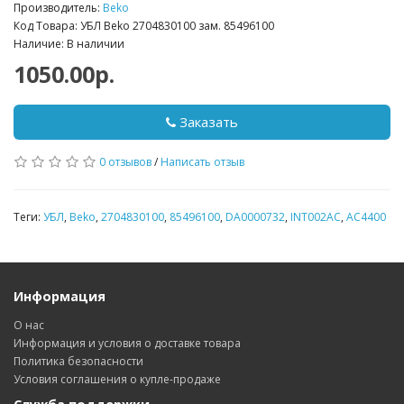
Производитель:
Beko
Код Товара: УБЛ Beko 2704830100 зам. 85496100
Наличие: В наличии
1050.00р.
Заказать
0 отзывов
/
Написать отзыв
Теги:
УБЛ
,
Beko
,
2704830100
,
85496100
,
DA0000732
,
INT002AC
,
AC4400
Информация
О нас
Информация и условия о доставке товара
Политика безопасности
Условия соглашения о купле-продаже