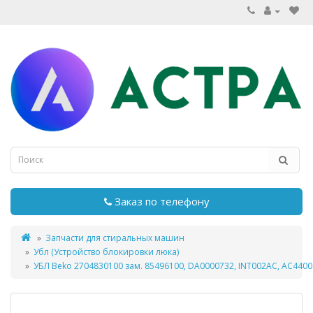
Заказ по телефону
Запчасти для стиральных машин
Убл (Устройство блокировки люка)
УБЛ Beko 2704830100 зам. 85496100, DA0000732, INT002AC, AC4400