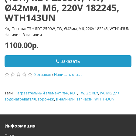
Ø42мм, М6, 220V 182245,
WTH143UN
Код Товара: ТЭН RDT 2500W, TW, Ø42мм, М6, 220V 182245, WTH143UN
Наличие: В наличии
1100.00р.
Заказать
0 отзывов
/
Написать отзыв
Теги:
Нагревательный элемент
,
тэн
,
RDT
,
TW
,
2.5 кВт
,
PA
,
М6
,
для
водонагревателя
,
воронеж
,
в наличии
,
запчасти
,
WTH143UN
Информация
О нас