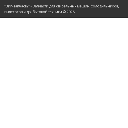
"Зип-запчасть" - Запчасти для стиральных машин, холодильников,
пылесосов и др. бытовой техники © 2026